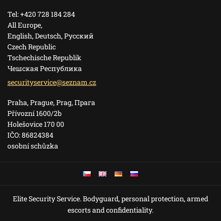
Tel: +420 728 184 284
All Europe,
English, Deutsch, Pусский
Czech Republic
Tschechische Republik
Чешская Республика
security
service@
seznam.c
z
Praha, Prague, Prag, Прага
Přívozní 1600/2b
Holešovice 170 00
IČO: 86824384
osobní schůzka
Elite Security Service. Bodyguard, personal protection, armed
escorts and confidentiality.