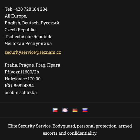
Tel: +420 728 184 284
All Europe,
English, Deutsch, Pусский
Czech Republic
Tschechische Republik
Чешская Республика
security
service@
seznam.c
z
Praha, Prague, Prag, Прага
Přívozní 1600/2b
Holešovice 170 00
IČO: 86824384
osobní schůzka
Elite Security Service. Bodyguard, personal protection, armed
escorts and confidentiality.